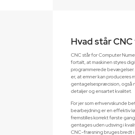
Hvad står CNC 
CNC står for Computer Numeri
fortalt, at maskinen styres dig
programmerede bevægelser.
er, at emner kan produceres 
gentagelsespræcision, også når
detaljer og ensartet kvalitet.
For jer som erhvervskunde be
bearbejdning er en effektiv lø
fremstilles korrekt første ga
gentages uden udsving i kvali
CNC-fræsning bruges bredt i i