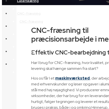
Laserskæring
Laserskæring
CNC-fræsning
CNC-fræsning
Maskinliste
CNC-fræsning til
Maskinliste
præcisionsarbejde i me
Galleri
Galleri
Effektiv CNC-bearbejdning ti
Referencer
Referencer
Har I brug for CNC-fræsning, hvor kvalitet, p
Kontakt
levering skal hænge sammen fra start?
Kontakt
Hos os får I et
maskinværksted
, der arbej
med erhvervskunder og løser opgaver i alum
stål med høj nøjagtighed. Vi producerer emner
virksomheder, der har brug for en leverandør
hurtigt, følger tegningen og leverer et result
bruges i praksis, både i og omkring Hinnerup