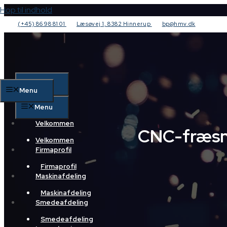
Hop til indhold
(+45) 86 98 81 01
Læsøvej 1, 8382 Hinnerup
bp@hmv.dk
Menu
Menu
Menu
Velkommen
CNC-fræsn
Velkommen
Firmaprofil
Firmaprofil
Maskinafdeling
Maskinafdeling
Smedeafdeling
Smedeafdeling