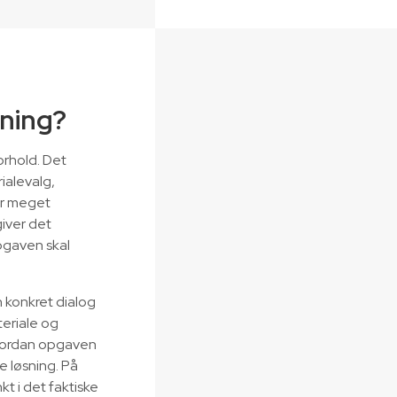
ning?
orhold. Det
ialevalg,
or meget
iver det
pgaven skal
 konkret dialog
teriale og
hvordan opgaven
e løsning. På
t i det faktiske