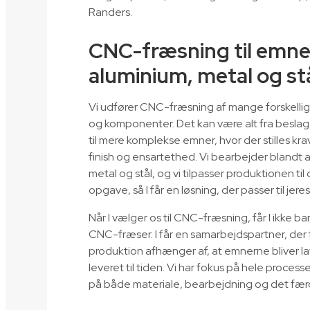
Randers.
CNC-fræsning til emner
aluminium, metal og st
Vi udfører CNC-fræsning af mange forskelli
og komponenter. Det kan være alt fra beslag
til mere komplekse emner, hvor der stilles krav
finish og ensartethed. Vi bearbejder blandt 
metal og stål, og vi tilpasser produktionen ti
opgave, så I får en løsning, der passer til jere
Når I vælger os til CNC-fræsning, får I ikke ba
CNC-fræser. I får en samarbejdspartner, der fo
produktion afhænger af, at emnerne bliver la
leveret til tiden. Vi har fokus på hele processe
på både materiale, bearbejdning og det færd