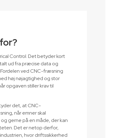
for?
cal Control. Det betyder kort
italt ud fra præcise data og
 Fordelen ved CNC-fræsning
med høj nøjagtighed og stor
 opgaven stiller krav til
tyder det, at CNC-
sning, når emner skal
ng og gerne på en måde, der kan
teten. Det er netop derfor,
ndustrien, hvor driftssikkerhed