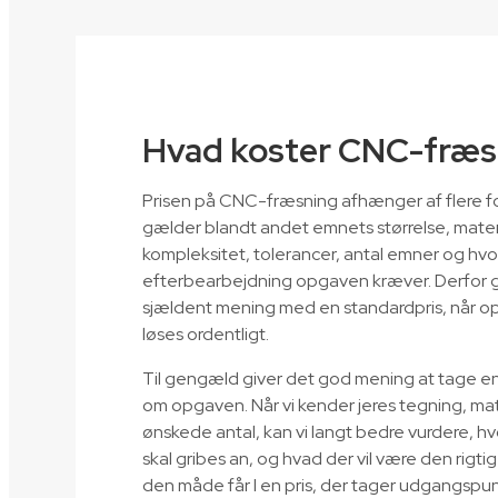
Hvad koster CNC-fræs
Prisen på CNC-fræsning afhænger af flere f
gælder blandt andet emnets størrelse, mater
kompleksitet, tolerancer, antal emner og hv
efterbearbejdning opgaven kræver. Derfor g
sjældent mening med en standardpris, når o
løses ordentligt.
Til gengæld giver det god mening at tage en
om opgaven. Når vi kender jeres tegning, ma
ønskede antal, kan vi langt bedre vurdere, 
skal gribes an, og hvad der vil være den rigtig
den måde får I en pris, der tager udgangspunk