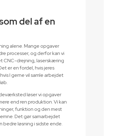
om del af en
sning alene. Mange opgaver
 processer, og derfor kan vi
t CNC-drejning, laserskæring
et er en fordel, hvis jeres
 hvis I gerne vil samle arbejdet
løb.
eværksted løser vi opgaver
mere end ren produktion. Vi kan
ninger, funktion og den mest
igt emne. Det gør samarbejdet
n bedre løsning i sidste ende.