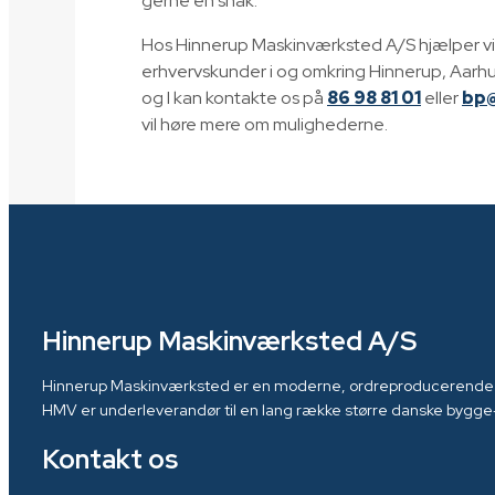
gerne en snak.
Hos Hinnerup Maskinværksted A/S hjælper vi
erhvervskunder i og omkring Hinnerup, Aarh
og I kan kontakte os på
86 98 81 01
eller
bp
vil høre mere om mulighederne.
Hinnerup Maskinværksted A/S
Hinnerup Maskinværksted er en moderne, ordreproducerende vi
HMV er underleverandør til en lang række større danske bygge- 
Kontakt os